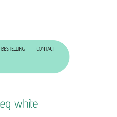
 BESTELLING
CONTACT
oeg white