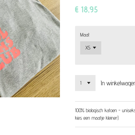
€ 18,95
Maat
In winkelwage
100% biologisch katoen - unisek
kies een maatje kleiner)