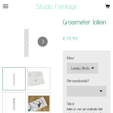
Studio Fientage
Ga
direct
naar
Groeimeter Jollein
de
hoofdinhoud
€ 14,99
Kleur
Personalisatie?
Tekst
Indien je voor personalisatie hebt