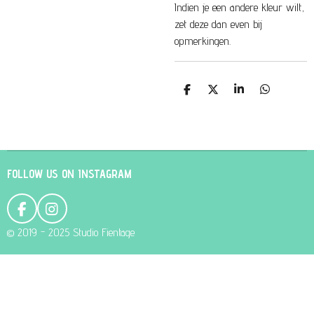
Indien je een andere kleur wilt,
zet deze dan even bij
opmerkingen.
D
D
S
D
e
e
h
e
l
e
a
l
e
l
r
e
n
e
n
FOLLOW US ON INSTAGRAM
F
I
a
n
© 2019 - 2025 Studio Fientage
c
s
e
t
b
a
o
g
o
r
k
a