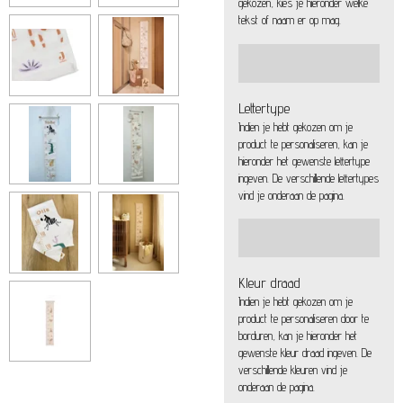
gekozen, kies je hieronder welke
tekst of naam er op mag.
Lettertype
Indien je hebt gekozen om je
product te personaliseren, kan je
hieronder het gewenste lettertype
ingeven. De verschillende lettertypes
vind je onderaan de pagina.
Kleur draad
Indien je hebt gekozen om je
product te personaliseren door te
borduren, kan je hieronder het
gewenste kleur draad ingeven. De
verschillende kleuren vind je
onderaan de pagina.