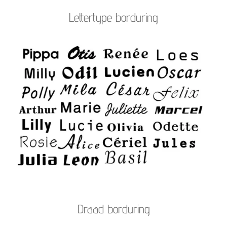
e
l
r
e
n
e
n
Lettertype borduring
Draad borduring