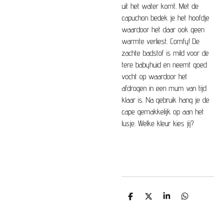
uit het water komt. Met de
capuchon bedek je het hoofdje
waardoor het daar ook geen
warmte verliest. Comfy! De
zachte badstof is mild voor de
tere babyhuid en neemt goed
vocht op waardoor het
afdrogen in een mum van tijd
klaar is. Na gebruik hang je de
cape gemakkelijk op aan het
lusje. Welke kleur kies jij?
D
D
S
D
e
e
h
e
l
e
a
l