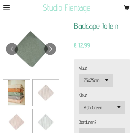
Studio Fientage
Ga
direct
naar
Badcape Jollein
de
hoofdinhoud
€ 12,99
Maat
Kleur
Borduren?