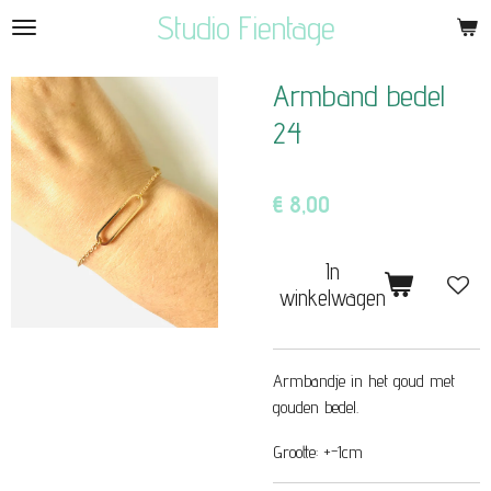
Studio Fientage
Ga
direct
naar
Armband bedel
de
24
hoofdinhoud
€ 8,00
In
winkelwagen
Armbandje in het goud met
gouden bedel.
Grootte: +-1cm