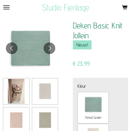
Studio Fientage
Ga
direct
naar
Deken Basic Knit
de
Jollein
hoofdinhoud
Nieuw!
€ 23,99
Kleur
Forest Green