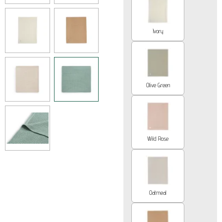
Ivory
Olive Green
Wild Rose
Oatmeal