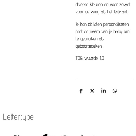
diverse kleuren en voor zowel
voor de wieg als het ledikant.
Je kan dit laten personaliseren
met de naam van je baby om
te gebruiken als
geboortedeken.
TOG-waarde: 1.0
D
D
S
D
e
e
h
e
l
e
a
l
e
l
r
e
n
e
n
Lettertype