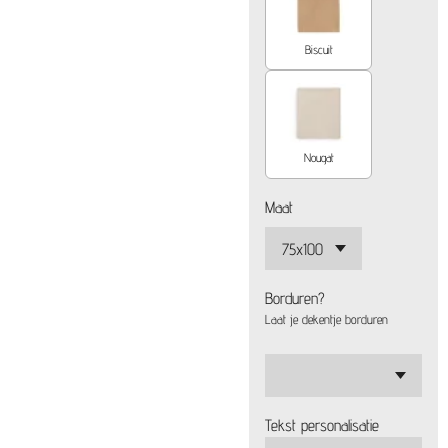
Biscuit
Nougat
Maat
Borduren?
Laat je dekentje borduren
Tekst personalisatie