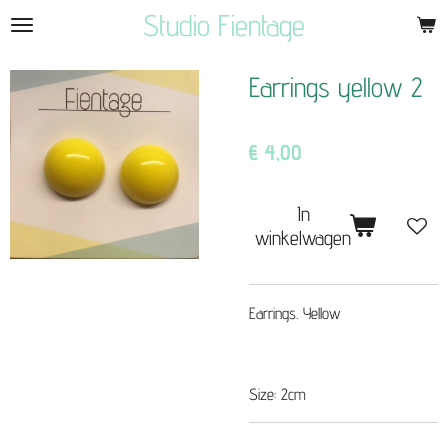
Studio Fientage
Ga
direct
naar
Earrings yellow 2
de
hoofdinhoud
€ 4,00
In
winkelwagen
Earrings. Yellow
Size: 2cm