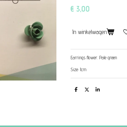
€ 3,00
In winkelwagen
Earrings flower. Pale green
Size: 1cm
D
D
S
e
e
h
l
e
a
e
l
r
n
e