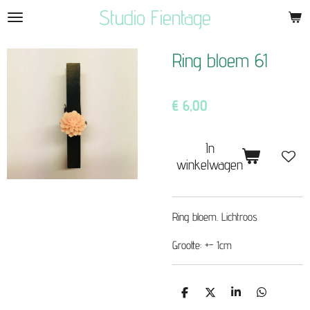
Studio Fientage
Ga
direct
naar
Ring bloem 61
de
hoofdinhoud
€ 6,00
In
winkelwagen
Ring bloem. Lichtroos
Grootte: +- 1cm
D
D
S
D
e
e
h
e