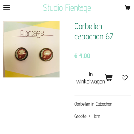
Studio Fientage
Ga
direct
naar
Oorbellen
de
cabochon 67
hoofdinhoud
€ 4,00
In
winkelwagen
Oorbellen in Cabochon
Grootte: +- 1cm