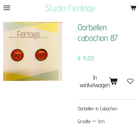
Studio Fientage
Ga
direct
naar
Oorbellen
de
cabochon 87
hoofdinhoud
€ 4,00
In
winkelwagen
Oorbellen in Cabochon
Grootte: +- 1cm