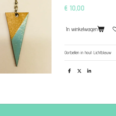
€ 10,00
In winkelwagen
Oorbellen in hout: Lichtblauw
D
D
S
e
e
h
l
e
a
e
l
r
n
e