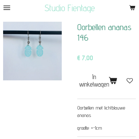
Studio Fientage
Ga
direct
naar
Oorbellen ananas
de
146
hoofdinhoud
€ 7,00
In
winkelwagen
Oorbellen met lichtblauwe
ananas
grootte: +-1cm