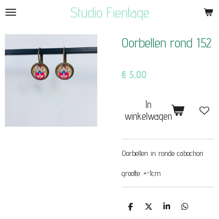
Studio Fientage
Ga
direct
naar
Oorbellen rond 152
de
hoofdinhoud
€ 5,00
In
winkelwagen
Oorbellen in ronde cabochon
grootte: +-1cm
D
D
S
D
e
e
h
e