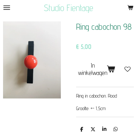
Studio Fientage
Ga
direct
naar
Ring cabochon 98
de
hoofdinhoud
€ 5,00
In
winkelwagen
Ring in cabochon. Rood
Grootte: +- 1,5cm
D
D
S
D
e
e
h
e