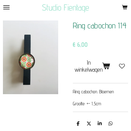
Studio Fientage
Ga
direct
naar
Ring cabochon 114
de
hoofdinhoud
€ 6,00
In
winkelwagen
Ring cabochon. Bloemen
Grootte: +- 1,5cm
D
D
S
D
e
e
h
e