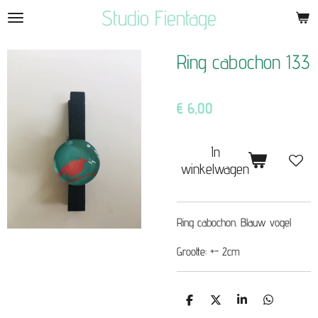
Studio Fientage
Ga
direct
naar
Ring cabochon 133
de
hoofdinhoud
€ 6,00
In
winkelwagen
Ring cabochon. Blauw vogel
Grootte: +- 2cm
D
D
S
D
e
e
h
e